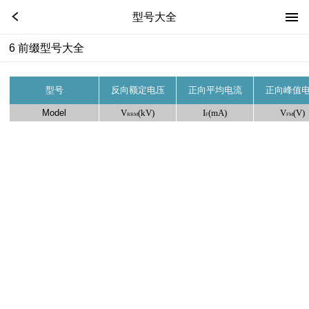
型号大全
6 前缀型号大全
型号
反向额定电压
正向平均电流
正向峰值
Model
V
(kV)
I
(mA)
V
(V)
RRM
F
FM