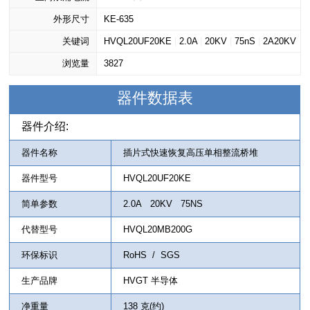
外形尺寸
KE-635
关键词
HVQL20UF20KE
|
2.0A
|
20KV
|
75nS
|
2A20KV
浏览量
|
HVQL20MB200G
3827
器件数据表
器件介绍:
器件名称
插片式快速恢复高压单相整流桥堆
器件型号
HVQL20UF20KE
简单参数
2.0A 20KV 75NS
代替型号
HVQL20MB200G
环保标识
RoHS / SGS
生产品牌
HVGT 半导体
净重量
138 克(约)