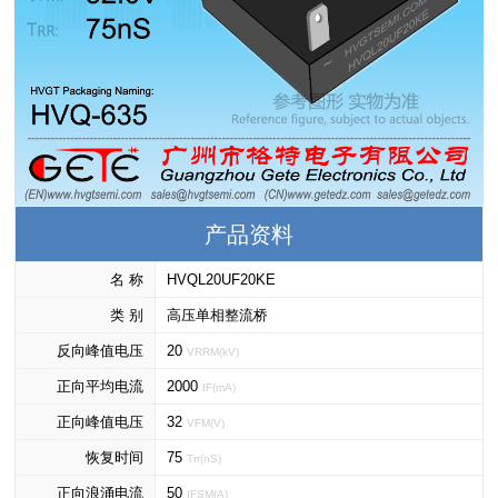
产品资料
名 称
HVQL20UF20KE
类 别
高压单相整流桥
反向峰值电压
20
VRRM(kV)
正向平均电流
2000
IF(mA)
正向峰值电压
32
VFM(V)
恢复时间
75
Trr(nS)
正向浪涌电流
50
IFSM(A)