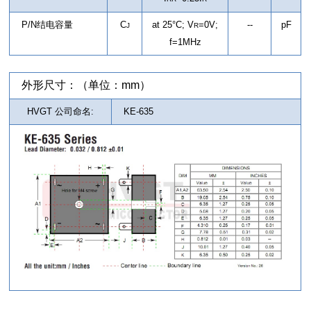
P/N结电容量
C
at 25°C; V
=0V;
--
pF
J
R
f=1MHz
外形尺寸：（单位：mm）
HVGT 公司命名:
KE-635