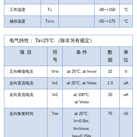
工作温度
T
-40~+150
°C
C
储存温度
T
-55~+175
°C
STG
电气特性： Ta=25°C （除非另有规定）
项 目
符
条 件
数
单
号
据
位
正向峰值电压
V
at 25°C; at I
32
V
FM
FAVM
反向直流电流
I
1
at 25°C; at
V
1.0
uA
R
RRM
反向直流电流
I
2
at 100°C;
20
uA
R
at
V
RRM
反向恢复时间
T
at 25°C;
75
nS
RR
I
=0.5I
;
F
R
I
=I
;
R
FAVM
I
=0.25I
RR
R