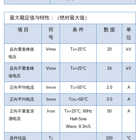
最大额定值与特性：（绝对最大值）
项 目
符
条 件
数 据
单
号
位
反向重复峰值
V
T
=25°C
20
kV
RRM
A
电压
反向不重复峰
V
T
=25°C
24
kV
RSM
A
值电压
正向平均电流
I
T
=55°C
2.0
A
FAVM
C
正向平均电流
I
T
=55°C
3.0
A
FAVM
OIL
正向不重复浪
I
T
=25°C
; 6
0Hz
50
A
FSM
A
涌电流
Half-Sine
Wave; 8.3mS
器件结温
T
150
°C
J