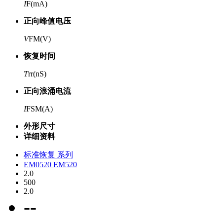
I
F(mA)
正向峰值电压
V
FM(V)
恢复时间
T
rr(nS)
正向浪涌电流
I
FSM(A)
外形尺寸
详细资料
标准恢复 系列
EM0520 EM520
2.0
500
2.0
--