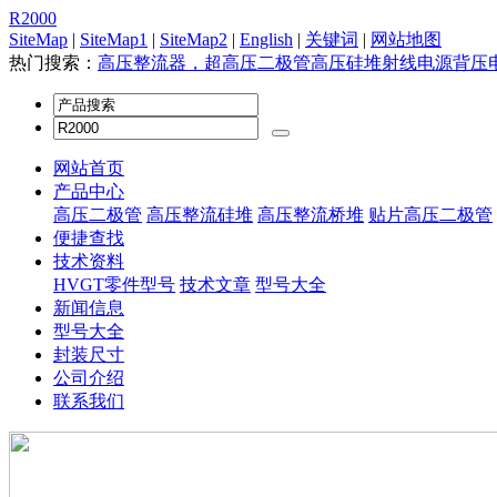
R2000
SiteMap
|
SiteMap1
|
SiteMap2
|
English
|
关键词
|
网站地图
热门搜索：
高压整流器，超高压二极管
高压硅堆
射线电源
背压
网站首页
产品中心
高压二极管
高压整流硅堆
高压整流桥堆
贴片高压二极管
便捷查找
技术资料
HVGT零件型号
技术文章
型号大全
新闻信息
型号大全
封装尺寸
公司介绍
联系我们