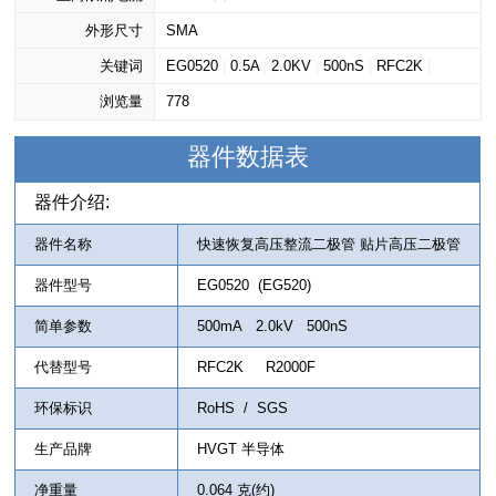
外形尺寸
SMA
关键词
EG0520
|
0.5A
|
2.0KV
|
500nS
|
RFC2K
|
浏览量
R2000F
778
|
500mA
|
EG520
器件数据表
器件介绍:
器件名称
快速恢复高压整流二极管 贴片高压二极管
器件型号
EG0520 (EG520)
简单参数
500mA 2.0kV 500nS
代替型号
RFC2K R2000F
环保标识
RoHS / SGS
生产品牌
HVGT 半导体
净重量
0.064 克(约)