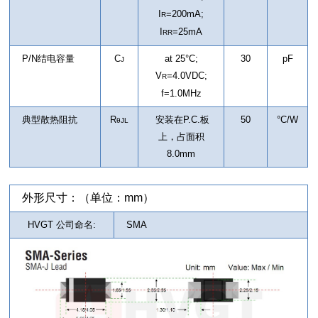
I
=200mA;
R
I
=25mA
RR
P/N结电容量
C
at 25°C;
30
pF
J
V
=4.0VDC;
R
f=1.0MHz
典型散热阻抗
R
安装在P.C.板
50
°C/W
θJL
上，占面积
8.0mm
外形尺寸：（单位：mm）
HVGT 公司命名:
SMA