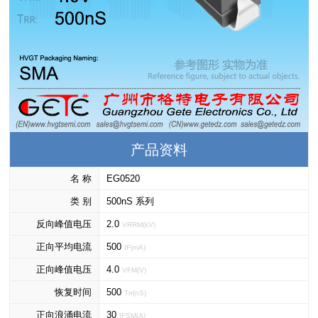
产品资料
名 称
EG0520
类 别
500nS 系列
反向峰值电压
2.0
VRRM(kV)
正向平均电流
500
IF(mA)
正向峰值电压
4.0
VFM(V)
恢复时间
500
Trr(nS)
正向浪涌电流
30
IFSM(A)