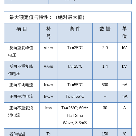
最大额定值与特性：（绝对最大值）
项 目
符
条 件
数 据
单
号
位
反向重复峰值
V
T
=25°C
2.0
kV
RRM
A
电压
反向不重复峰
V
T
=25°C
1.4
kV
RMS
A
值电压
正向平均电流
I
T
=55°C
500
mA
FAVM
L
正向平均电流
I
T
=55°C
--
mA
FAVM
OIL
正向不重复浪
I
T
=25°C
;
60Hz
30
A
FSM
A
涌电流
Half-Sine
Wave; 8.3mS
器件结温
T
150
°C
J