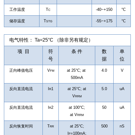
工作温度
T
-40~+150
°C
C
储存温度
T
-55~+175
°C
STG
电气特性： Ta=25°C （除非另有规定）
项 目
符
条 件
数
单
号
据
位
正向峰值电压
V
at 25°C; at
4.0
V
FM
500mA
反向直流电流
I
1
at 25°C; at
5.0
uA
R
V
RRM
反向直流电流
I
2
at 100°C;
50
uA
R
at
V
RRM
反向恢复时间
T
at 25°C;
500
nS
RR
I
=100mA;
F