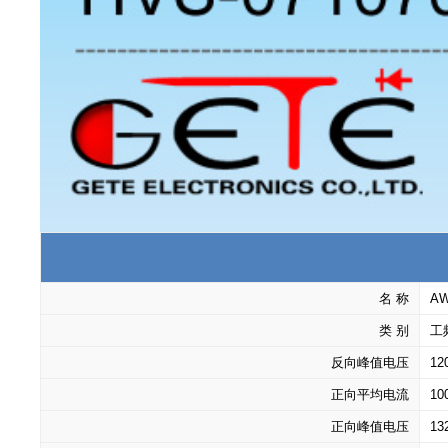
名 称
AW
类 别
工
反向峰值电压
12
正向平均电流
10
正向峰值电压
13