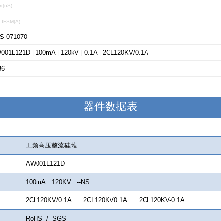
rr(nS)
0
IFSM(A)
S-071070
001L121D
|
100mA
|
120kV
|
0.1A
|
2CL120KV/0.1A
36
器件数据表
工频高压整流硅堆
AW001L121D
100mA 120KV --NS
2CL120KV/0.1A 2CL120KV0.1A 2CL120KV-0.1A
RoHS / SGS