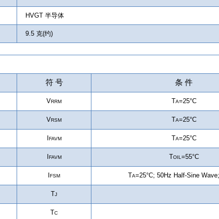
HVGT 半导体
9.5 克(约)
符 号
条 件
V
T
=25°C
RRM
A
V
T
=25°C
RSM
A
I
T
=25°C
FAVM
A
I
T
=55°C
FAVM
OIL
I
T
=25°C
; 5
0Hz Half-Sine Wave
FSM
A
T
J
T
C