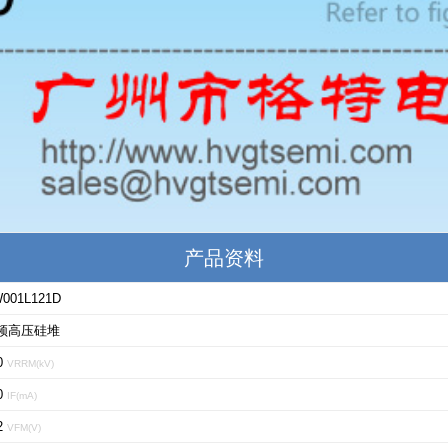
产品资料
001L121D
频高压硅堆
0
VRRM(kV)
0
IF(mA)
2
VFM(V)