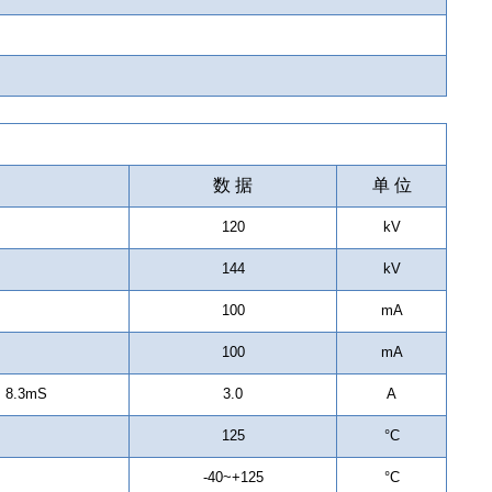
数 据
单 位
120
kV
144
kV
100
mA
100
mA
; 8.3mS
3.0
A
125
°C
-40~+125
°C