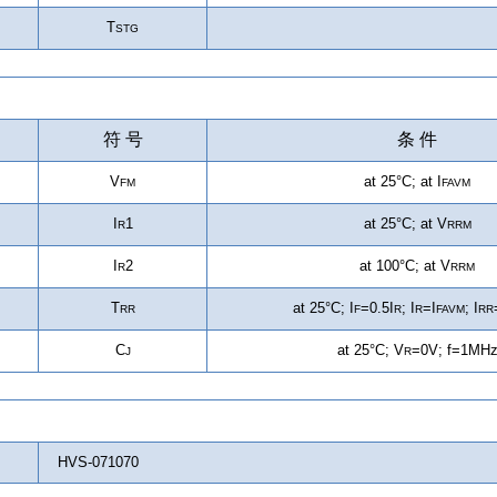
T
STG
符 号
条 件
V
at 25°C; at I
FM
FAVM
I
1
at 25°C; at
V
R
RRM
I
2
at 100°C; at
V
R
RRM
T
at 25°C; I
=0.5I
; I
=I
; I
RR
F
R
R
FAVM
RR
C
at 25°C; V
=0V; f=1MH
J
R
HVS-071070