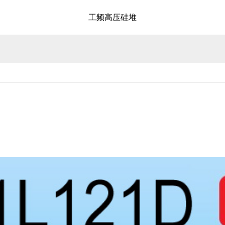
工频高压硅堆