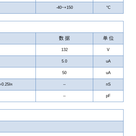
-40~+150
°C
数 据
单 位
132
V
5.0
uA
50
uA
=0.25I
--
nS
R
z
--
pF