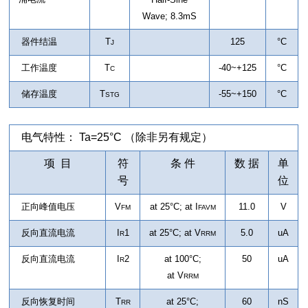
Wave; 8.3mS
器件结温
T
125
°C
J
工作温度
T
-40~+125
°C
C
储存温度
T
-55~+150
°C
STG
电气特性： Ta=25°C （除非另有规定）
项 目
符
条 件
数 据
单
号
位
正向峰值电压
V
at 25°C; at I
11.0
V
FM
FAVM
反向直流电流
I
1
at 25°C; at
V
5.0
uA
R
RRM
反向直流电流
I
2
at 100°C;
50
uA
R
at
V
RRM
反向恢复时间
T
at 25°C;
60
nS
RR