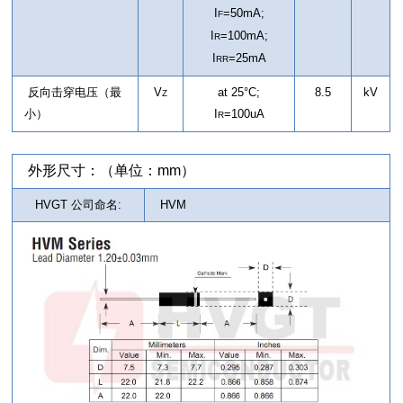
I
=50mA;
F
I
=100mA;
R
I
=25mA
RR
反向击穿电压（最
V
at 25°C;
8.5
kV
Z
小）
I
=100uA
R
外形尺寸：（单位：mm）
HVGT 公司命名:
HVM