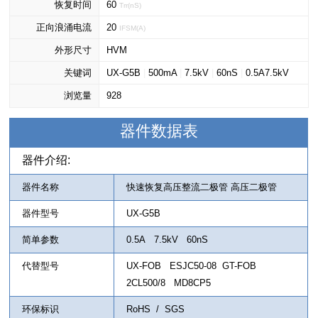
恢复时间
60
Trr(nS)
正向浪涌电流
20
IFSM(A)
外形尺寸
HVM
关键词
UX-G5B
|
500mA
|
7.5kV
|
60nS
|
0.5A7.5kV
浏览量
928
器件数据表
器件介绍:
器件名称
快速恢复高压整流二极管 高压二极管
器件型号
UX-G5B
简单参数
0.5A 7.5kV 60nS
代替型号
UX-FOB ESJC50-08 GT-FOB
2CL500/8 MD8CP5
环保标识
RoHS / SGS