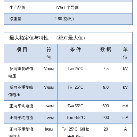
生产品牌
HVGT 半导体
净重量
2.60 克(约)
最大额定值与特性：（绝对最大值）
项 目
符
条 件
数 据
单
号
位
反向重复峰值
V
T
=25°C
7.5
kV
RRM
A
电压
反向不重复峰
V
T
=25°C
9.0
kV
RSM
A
值电压
正向平均电流
I
T
=55°C
500
mA
FAVM
A
正向平均电流
I
T
=55°C
900
mA
FAVM
OIL
正向不重复浪
I
T
=25°C
;
60Hz
20
A
FSM
A
涌电流
Half-Sine