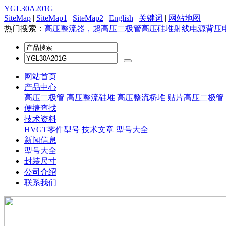
YGL30A201G
SiteMap
|
SiteMap1
|
SiteMap2
|
English
|
关键词
|
网站地图
热门搜索：
高压整流器，超高压二极管
高压硅堆
射线电源
背压
网站首页
产品中心
高压二极管
高压整流硅堆
高压整流桥堆
贴片高压二极管
便捷查找
技术资料
HVGT零件型号
技术文章
型号大全
新闻信息
型号大全
封装尺寸
公司介绍
联系我们