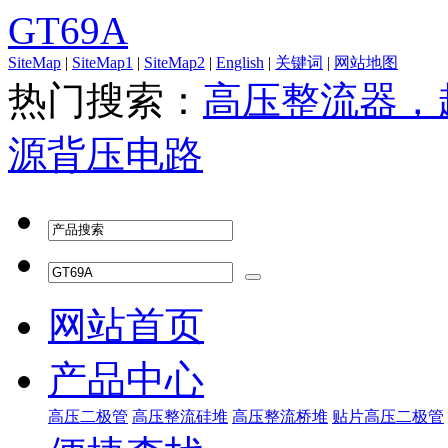
GT69A
SiteMap
|
SiteMap1
|
SiteMap2
|
English
|
关键词
|
网站地图
热门搜索：
高压整流器，
源
背压电路
网站首页
产品中心
高压二极管
高压整流硅堆
高压整流桥堆
贴片高压二极管