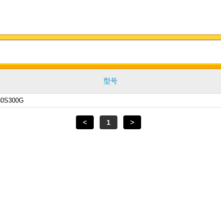
型号
0S300G
<
1
>