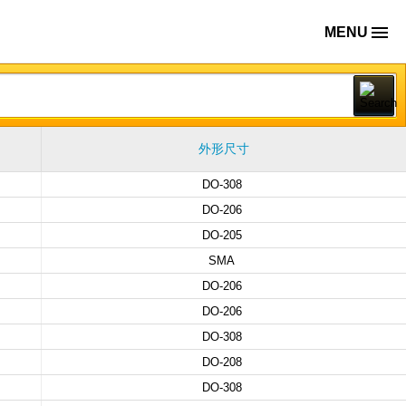
MENU
外形尺寸
DO-308
DO-206
DO-205
SMA
DO-206
DO-206
DO-308
DO-208
DO-308