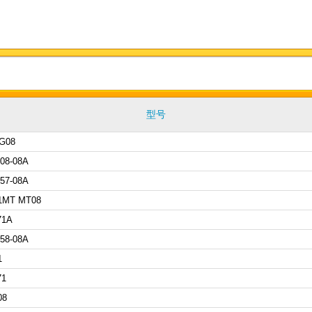
型号
G08
08-08A
57-08A
1MT MT08
71A
58-08A
1
71
08