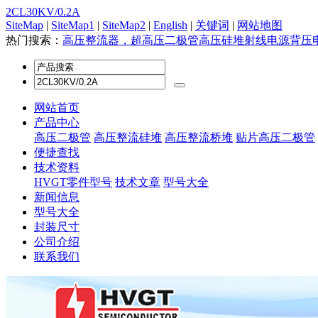
2CL30KV/0.2A
SiteMap
|
SiteMap1
|
SiteMap2
|
English
|
关键词
|
网站地图
热门搜索：
高压整流器，超高压二极管
高压硅堆
射线电源
背压
网站首页
产品中心
高压二极管
高压整流硅堆
高压整流桥堆
贴片高压二极管
便捷查找
技术资料
HVGT零件型号
技术文章
型号大全
新闻信息
型号大全
封装尺寸
公司介绍
联系我们