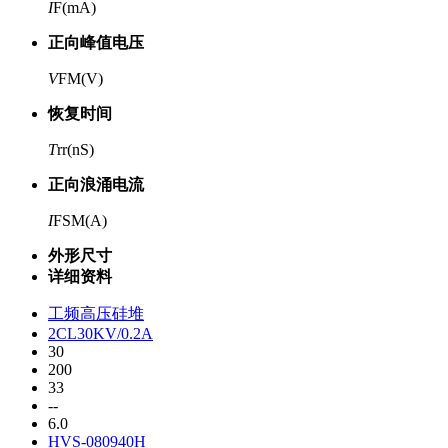
I
F(mA)
正向峰值电压
V
FM(V)
恢复时间
T
rr(nS)
正向浪涌电流
I
FSM(A)
外形尺寸
详细资料
工频高压硅堆
2CL30KV/0.2A
30
200
33
--
6.0
HVS-080940H