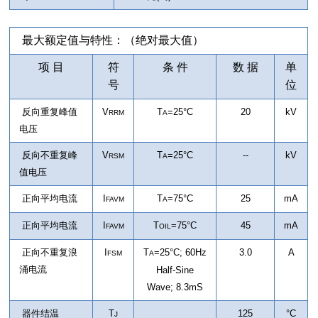
最大额定值与特性：（绝对最大值）
项 目
符
条 件
数 据
单
号
位
反向重复峰值
V
T
=25°C
20
kV
RRM
A
电压
反向不重复峰
V
T
=25°C
--
kV
RSM
A
值电压
正向平均电流
I
T
=75°C
25
mA
FAVM
A
正向平均电流
I
T
=75°C
45
mA
FAVM
OIL
正向不重复浪
I
T
=25°C
;
60Hz
3.0
A
FSM
A
涌电流
Half-Sine
Wave; 8.3mS
器件结温
T
125
°C
J