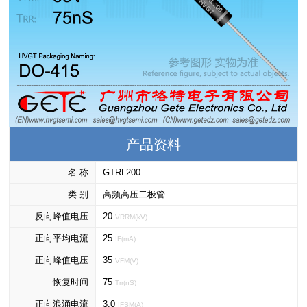
产品资料
名 称
GTRL200
类 别
高频高压二极管
反向峰值电压
20
VRRM(kV)
正向平均电流
25
IF(mA)
正向峰值电压
35
VFM(V)
恢复时间
75
Trr(nS)
正向浪涌电流
3.0
IFSM(A)