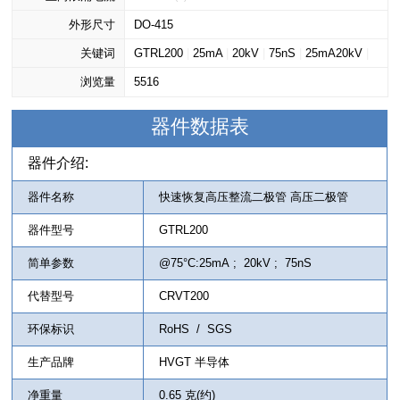
外形尺寸
DO-415
关键词
GTRL200
|
25mA
|
20kV
|
75nS
|
25mA20kV
|
浏览量
CRVT200
5516
器件数据表
器件介绍:
器件名称
快速恢复高压整流二极管 高压二极管
器件型号
GTRL200
简单参数
@75°C:25mA ; 20kV ; 75nS
代替型号
CRVT200
环保标识
RoHS / SGS
生产品牌
HVGT 半导体
净重量
0.65 克(约)