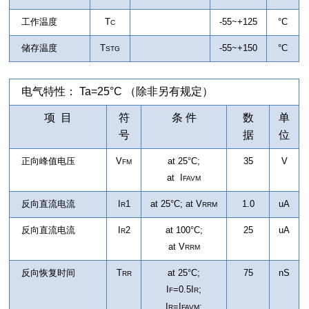
工作温度
T
-55~+125
°C
C
储存温度
T
-55~+150
°C
STG
电气特性： Ta=25°C （除非另有规定）
项 目
符
条 件
数
单
号
据
位
正向峰值电压
V
at 25°C;
35
V
FM
at I
FAVM
反向直流电流
I
1
at 25°C; at
V
1.0
uA
R
RRM
反向直流电流
I
2
at 100°C;
25
uA
R
at
V
RRM
反向恢复时间
T
at 25°C;
75
nS
RR
I
=0.5I
;
F
R
I
=I
;
R
FAVM