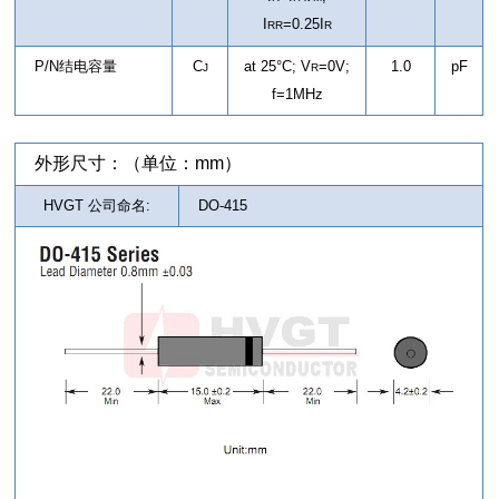
I
=0.25I
RR
R
P/N结电容量
C
at 25°C; V
=0V;
1.0
pF
J
R
f=1MHz
外形尺寸：（单位：mm）
HVGT 公司命名:
DO-415