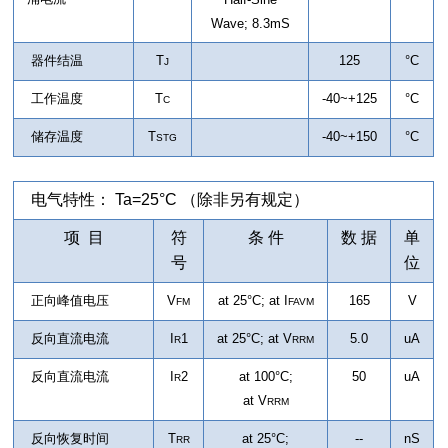
Wave; 8.3mS
器件结温
T
125
°C
J
工作温度
T
-40~+125
°C
C
储存温度
T
-40~+150
°C
STG
电气特性： Ta=25°C （除非另有规定）
项 目
符
条 件
数 据
单
号
位
正向峰值电压
V
at 25°C; at I
165
V
FM
FAVM
反向直流电流
I
1
at 25°C; at
V
5.0
uA
R
RRM
反向直流电流
I
2
at 100°C;
50
uA
R
at
V
RRM
反向恢复时间
T
at 25°C;
--
nS
RR