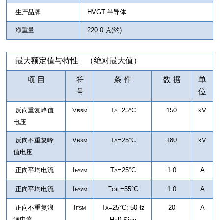
生产品牌
HVGT 半导体
净重量
220.0 克(约)
最大额定值与特性：（绝对最大值）
项 目
符
条 件
数 据
单
号
位
反向重复峰值
V
T
=25°C
150
kV
RRM
A
电压
反向不重复峰
V
T
=25°C
180
kV
RSM
A
值电压
正向平均电流
I
T
=25°C
1.0
A
FAVM
A
正向平均电流
I
T
=55°C
1.0
A
FAVM
OIL
正向不重复浪
I
T
=25°C
;
50Hz
20
A
FSM
A
涌电流
Half-Sine