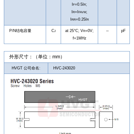
I
=0.5I
;
F
R
I
=I
;
R
FAVM
I
=0.25I
RR
R
P/N结电容量
C
at 25°C; V
=0V;
--
pF
J
R
f=1MHz
外形尺寸：（单位：mm）
HVGT 公司命名:
HVC-243020