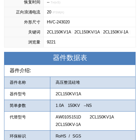
恢复时间
--
Trr(nS)
正向浪涌电流
20
IFSM(A)
外形尺寸
HVC-243020
关键词
2CL150KV1A
|
2CL150KV/1A
|
2CL150KV-1A
|
浏览量
150KV
9221
|
1.0A
|
AW010S151D
器件数据表
器件介绍:
器件名称
高压整流硅堆
器件型号
2CL150KV/1A
简单参数
1.0A 150KV --NS
代替型号
AW010S151D 2CL150KV1A
2CL150KV-1A
环保标识
RoHS / SGS