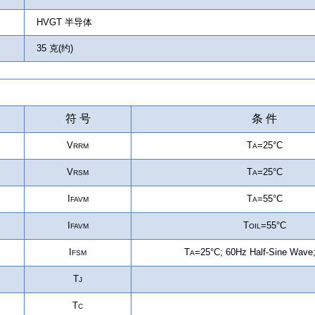
HVGT 半导体
35 克(约)
符 号
条 件
V
T
=25°C
RRM
A
V
T
=25°C
RSM
A
I
T
=55°C
FAVM
A
I
T
=55°C
FAVM
OIL
I
T
=25°C
;
60Hz Half-Sine Wave
FSM
A
T
J
T
C