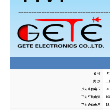
名 称
H
类 别
工
反向峰值电压
20
正向平均电流
10
正向峰值电压
18