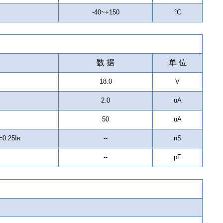
-40~+150
°C
数 据
单 位
18.0
V
2.0
uA
50
uA
=0.25I
--
nS
R
z
--
pF