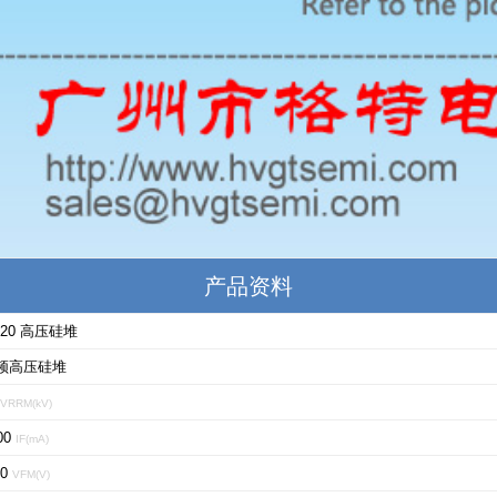
产品资料
C20 高压硅堆
频高压硅堆
VRRM(kV)
00
IF(mA)
.0
VFM(V)