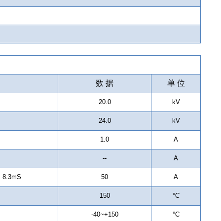
数 据
单 位
20.0
kV
24.0
kV
1.0
A
--
A
; 8.3mS
50
A
150
°C
-40~+150
°C