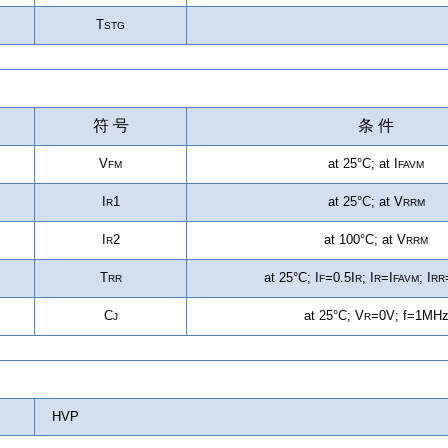
T
STG
符 号
条 件
V
at 25°C; at I
FM
FAVM
I
1
at 25°C; at
V
R
RRM
I
2
at 100°C; at
V
R
RRM
T
at 25°C; I
=0.5I
; I
=I
; I
RR
F
R
R
FAVM
RR
C
at 25°C; V
=0V; f=1MH
J
R
HVP