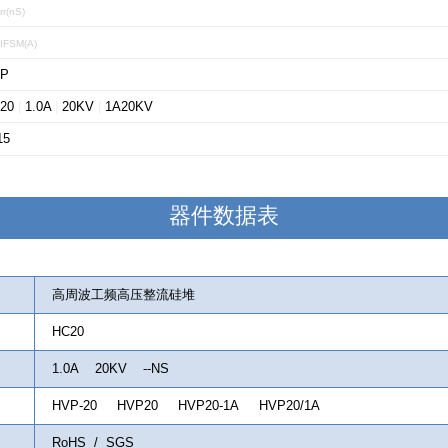
rr(nS)
IFSM(A)
P
20
|
1.0A
|
20KV
|
1A20KV
15
器件数据表
高周波工频高压整流硅堆
HC20
1.0A 20KV --NS
HVP-20 HVP20 HVP20-1A HVP20/1A
RoHS / SGS