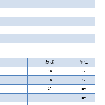
数 据
单 位
8.0
kV
9.6
kV
30
mA
--
mA