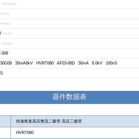
0
VRRM(kV)
IF(mA)
VFM(V)
0
Trr(nS)
0
IFSM(A)
-308
30G08
|
30mA8kV
|
HVRT080
|
AF03-08D
|
30mA
|
8.0kV
|
100nS
21
器件数据表
快速恢复高压整流二极管 高压二极管
HVRT080