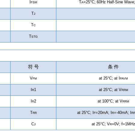
I
T
=25°C
;
60Hz Half-Sine Wave
FSM
A
T
J
T
C
T
STG
符 号
条 件
V
at 25°C; at I
FM
FAVM
I
1
at 25°C; at
V
R
RRM
I
2
at 100°C; at
V
R
RRM
T
at 25°C; I
=20mA; I
=-40mA; I
RR
F
R
R
C
at 25°C; V
=0V; f=1MH
J
R