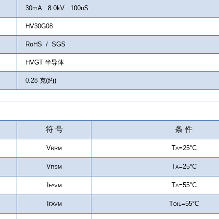
30mA 8.0kV 100nS
HV30G08
RoHS / SGS
HVGT 半导体
0.28 克(约)
符 号
条 件
V
T
=25°C
RRM
A
V
T
=25°C
RSM
A
I
T
=55°C
FAVM
A
I
T
=55°C
FAVM
OIL