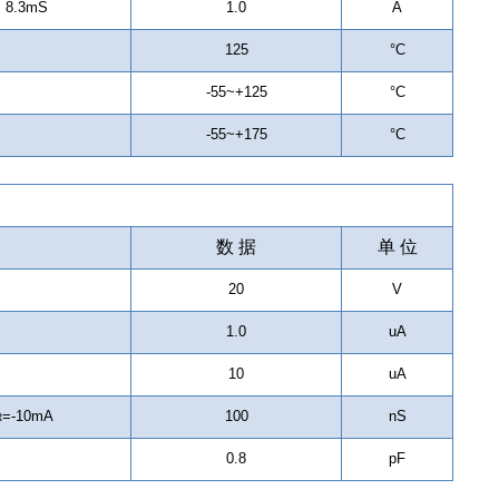
; 8.3mS
1.0
A
125
°C
-55~+125
°C
-55~+175
°C
数 据
单 位
20
V
1.0
uA
10
uA
=-10mA
100
nS
R
z
0.8
pF