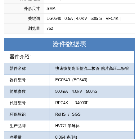
外形尺寸
SMA
关键词
EG0540
|
0.5A
|
4.0KV
|
500nS
|
RFC4K
|
浏览量
R4000F
762
|
500mA
|
EG540
器件数据表
器件介绍:
器件名称
快速恢复高压整流二极管 贴片高压二极管
器件型号
EG0540 (EG540)
简单参数
500mA 4.0kV 500nS
代替型号
RFC4K R4000F
环保标识
RoHS / SGS
生产品牌
HVGT 半导体
净重量
0.064 克(约)