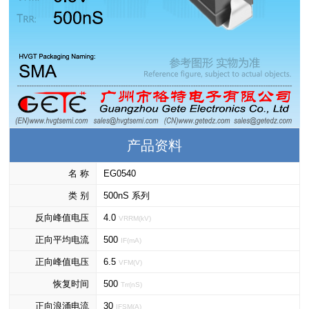
产品资料
名 称
EG0540
类 别
500nS 系列
反向峰值电压
4.0
VRRM(kV)
正向平均电流
500
IF(mA)
正向峰值电压
6.5
VFM(V)
恢复时间
500
Trr(nS)
正向浪涌电流
30
IFSM(A)