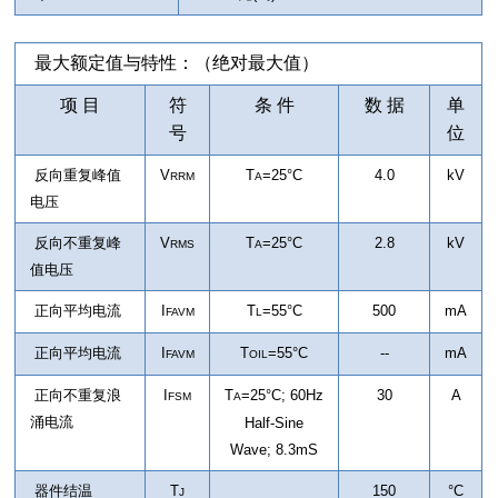
最大额定值与特性：（绝对最大值）
项 目
符
条 件
数 据
单
号
位
反向重复峰值
V
T
=25°C
4.0
kV
RRM
A
电压
反向不重复峰
V
T
=25°C
2.8
kV
RMS
A
值电压
正向平均电流
I
T
=55°C
500
mA
FAVM
L
正向平均电流
I
T
=55°C
--
mA
FAVM
OIL
正向不重复浪
I
T
=25°C
;
60Hz
30
A
FSM
A
涌电流
Half-Sine
Wave; 8.3mS
器件结温
T
150
°C
J