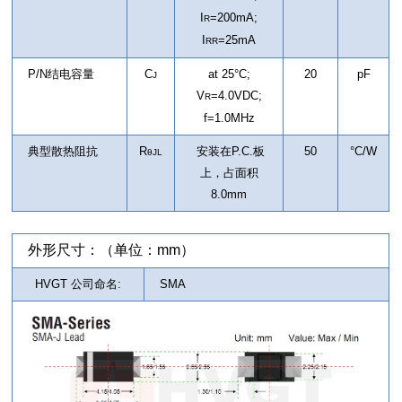
I
=200mA;
R
I
=25mA
RR
P/N结电容量
C
at 25°C;
20
pF
J
V
=4.0VDC;
R
f=1.0MHz
典型散热阻抗
R
安装在P.C.板
50
°C/W
θJL
上，占面积
8.0mm
外形尺寸：（单位：mm）
HVGT 公司命名:
SMA