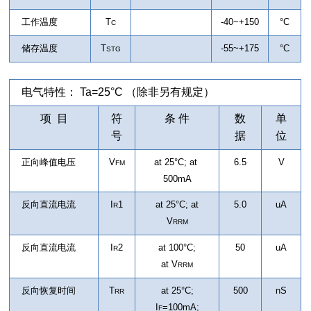
工作温度
T
-40~+150
°C
C
储存温度
T
-55~+175
°C
STG
电气特性： Ta=25°C （除非另有规定）
项 目
符
条 件
数
单
号
据
位
正向峰值电压
V
at 25°C; at
6.5
V
FM
500mA
反向直流电流
I
1
at 25°C; at
5.0
uA
R
V
RRM
反向直流电流
I
2
at 100°C;
50
uA
R
at
V
RRM
反向恢复时间
T
at 25°C;
500
nS
RR
I
=100mA;
F