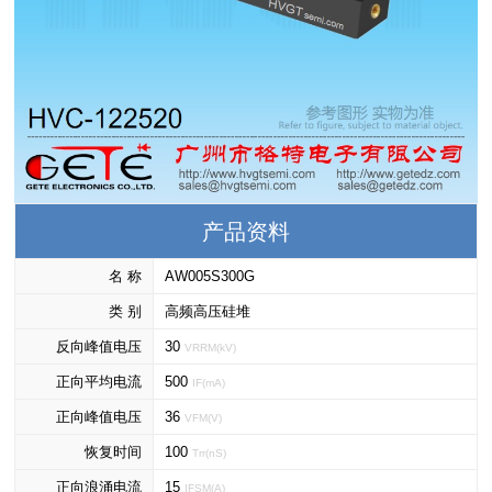
产品资料
名 称
AW005S300G
类 别
高频高压硅堆
反向峰值电压
30
VRRM(kV)
正向平均电流
500
IF(mA)
正向峰值电压
36
VFM(V)
恢复时间
100
Trr(nS)
正向浪涌电流
15
IFSM(A)