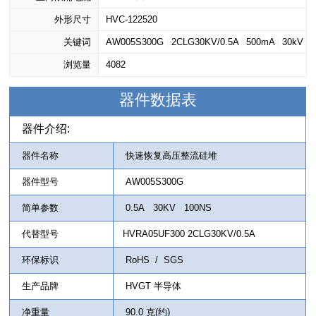
外形尺寸
HVC-122520
关键词
AW005S300G
|
2CLG30KV/0.5A
|
500mA
|
30kV
浏览量
|
100nS
4082
器件数据表
器件介绍:
器件名称
快速恢复高压整流硅堆
器件型号
AW005S300G
简单参数
0.5A 30KV 100NS
代替型号
HVRA05UF300 2CLG30KV/0.5A
环保标识
RoHS / SGS
生产品牌
HVGT 半导体
净重量
90.0 克(约)