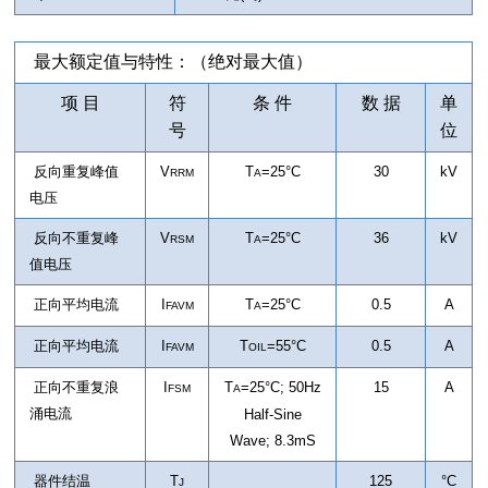
最大额定值与特性：（绝对最大值）
项 目
符
条 件
数 据
单
号
位
反向重复峰值
V
T
=25°C
30
kV
RRM
A
电压
反向不重复峰
V
T
=25°C
36
kV
RSM
A
值电压
正向平均电流
I
T
=25°C
0.5
A
FAVM
A
正向平均电流
I
T
=55°C
0.5
A
FAVM
OIL
正向不重复浪
I
T
=25°C
;
50Hz
15
A
FSM
A
涌电流
Half-Sine
Wave; 8.3mS
器件结温
T
125
°C
J