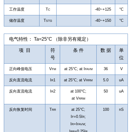
工作温度
T
-40~+125
°C
C
储存温度
T
-40~+150
°C
STG
电气特性： Ta=25°C （除非另有规定）
项 目
符
条 件
数 据
单
号
位
正向峰值电压
V
at 25°C; at I
36
V
FM
FAVM
反向直流电流
I
1
at 25°C; at
V
5.0
uA
R
RRM
反向直流电流
I
2
at 100°C;
50
uA
R
at
V
RRM
反向恢复时间
T
at 25°C;
100
nS
RR
I
=0.5I
;
F
R
I
=I
;
R
FAVM
I
=0.25I
RR
R