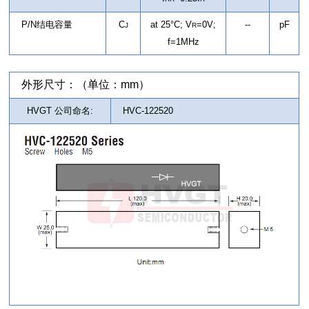
P/N结电容量
C
at 25°C; V
=0V;
--
pF
J
R
f=1MHz
外形尺寸：（单位：mm）
HVGT 公司命名:
HVC-122520